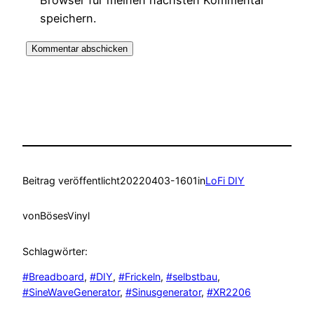
Browser für meinen nächsten Kommentar
speichern.
Beitrag veröffentlicht
20220403-1601
in
LoFi DIY
von
BösesVinyl
Schlagwörter:
#Breadboard
, 
#DIY
, 
#Frickeln
, 
#selbstbau
, 
#SineWaveGenerator
, 
#Sinusgenerator
, 
#XR2206