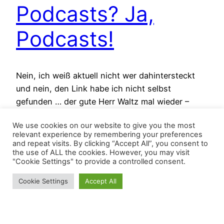
Podcasts? Ja,
Podcasts!
Nein, ich weiß aktuell nicht wer dahintersteckt
und nein, den Link habe ich nicht selbst
gefunden … der gute Herr Waltz mal wieder –
Dankeschön! Snake Oil Audio Pottcasts auf
We use cookies on our website to give you the most
DuRöhrst Audiobeiträge zum Thema Audio und
relevant experience by remembering your preferences
so … DIY/Selbstbau soll auch kommen und der
and repeat visits. By clicking “Accept All”, you consent to
the use of ALL the cookies. However, you may visit
Mann hinter dem Ganzen kennt auch das
"Cookie Settings" to provide a controlled consent.
Frickelfest … lässt sich…
20220331-2059
Cookie Settings
Accept All