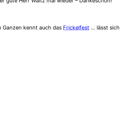
 der gute Herr Waltz mal wieder – Dankeschön!
m Ganzen kennt auch das
Frickelfest
… lässt sich