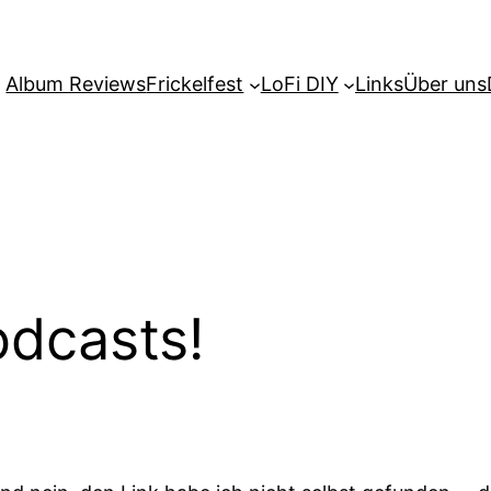
Album Reviews
Frickelfest
LoFi DIY
Links
Über uns
odcasts!