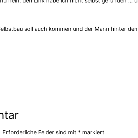
 und nein, den Link habe ich nicht selbst gefunden …
Selbstbau soll auch kommen und der Mann hinter de
ntar
.
Erforderliche Felder sind mit
*
markiert