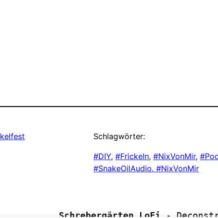
ckelfest
Schlagwörter:
#DIY
, 
#Frickeln
, 
#NixVonMir
, 
#Pod
#SnakeOilAudio. #NixVonMir
Schrebergärten LoFi
 - Deconst