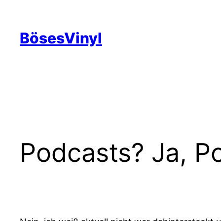
Zum
Inhalt
BösesVinyl
springen
Podcasts? Ja, P