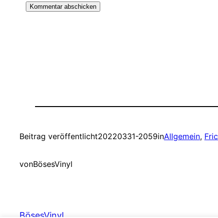
Beitrag veröffentlicht
20220331-2059
in
Allgemein
, 
Fri
von
BösesVinyl
BösesVinyl