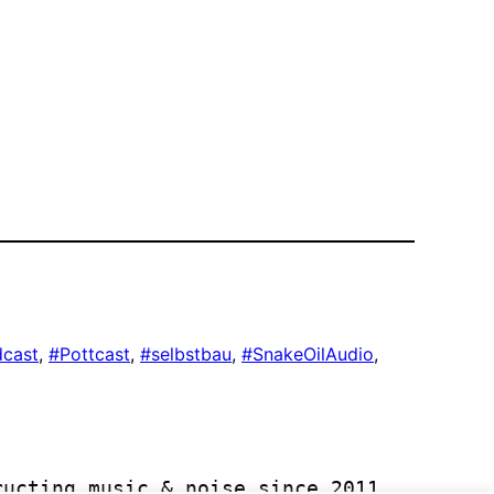
cast
, 
#Pottcast
, 
#selbstbau
, 
#SnakeOilAudio
, 
ructing music & noise since 2011