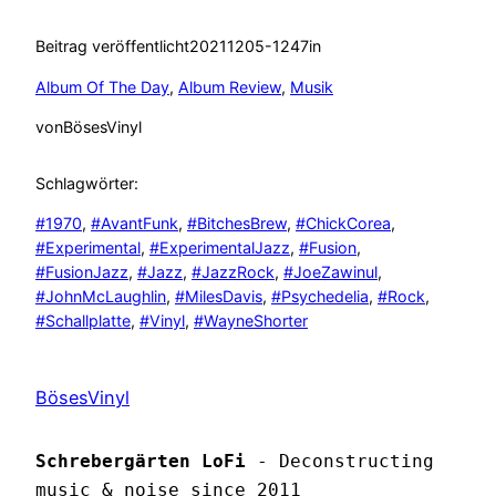
Beitrag veröffentlicht
20211205-1247
in
Album Of The Day
, 
Album Review
, 
Musik
von
BösesVinyl
Schlagwörter:
#1970
, 
#AvantFunk
, 
#BitchesBrew
, 
#ChickCorea
, 
#Experimental
, 
#ExperimentalJazz
, 
#Fusion
, 
#FusionJazz
, 
#Jazz
, 
#JazzRock
, 
#JoeZawinul
, 
#JohnMcLaughlin
, 
#MilesDavis
, 
#Psychedelia
, 
#Rock
, 
#Schallplatte
, 
#Vinyl
, 
#WayneShorter
BösesVinyl
Schrebergärten LoFi
 - Deconstructing 
music & noise since 2011