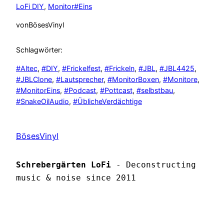
LoFi DIY
, 
Monitor#Eins
von
BösesVinyl
Schlagwörter:
#Altec
, 
#DIY
, 
#Frickelfest
, 
#Frickeln
, 
#JBL
, 
#JBL4425
, 
#JBLClone
, 
#Lautsprecher
, 
#MonitorBoxen
, 
#Monitore
, 
#MonitorEins
, 
#Podcast
, 
#Pottcast
, 
#selbstbau
, 
#SnakeOilAudio
, 
#ÜblicheVerdächtige
BösesVinyl
Schrebergärten LoFi
 - Deconstructing 
music & noise since 2011