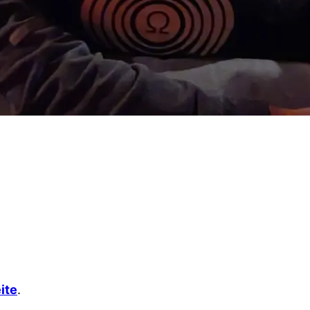
ite
.