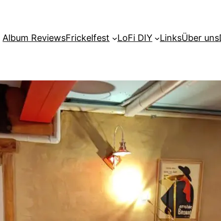
Album Reviews
Frickelfest
LoFi DIY
Links
Über uns