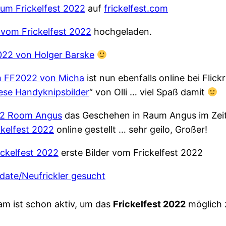
 zum Frickelfest 2022
auf
frickelfest.com
 vom Frickelfest 2022
hochgeladen.
022 von Holger Barske
m FF2022 von Micha
ist nun ebenfalls online bei Flic
iese Handyknipsbilder
“ von Olli … viel Spaß damit
022 Room Angus
das Geschehen in Raum Angus im Zeitr
ckelfest 2022
online gestellt … sehr geilo, Großer!
ckelfest 2022
erste Bilder vom Frickelfest 2022
pdate/Neufrickler gesucht
am ist schon aktiv, um das
Frickelfest 2022
möglich 