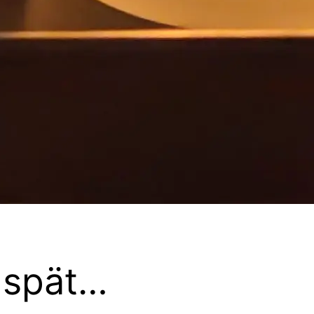
 spät…