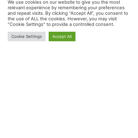
vom Versagen –
We use cookies on our website to give you the most
relevant experience by remembering your preferences
and repeat visits. By clicking “Accept All”, you consent to
Teil 1
the use of ALL the cookies. However, you may visit
"Cookie Settings" to provide a controlled consent.
Cookie Settings
Accept All
Ich habe da so ein Plattenmoped. Irgendwann
mal auf dem Flohmarkt gekauft. In Kalifornien.
Somit ein Problemmoped, weil es ja gerne mit 110
V und 60 Hz betrieben werden will. Wegen
Synchronmotor und so. Der einfache Versuch an
einem Trenntrafo bestätigt dies leider. Die
Drehzahl ist nun mal um 5/6 zu niedrig. Die
einfache Lösung…
20230117-2029