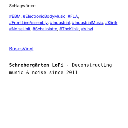
Schlagwörter:
#EBM
, 
#ElectronicBodyMusic
, 
#FLA
, 
#FrontLineAssembly
, 
#Industrial
, 
#IndustrialMusic
, 
#Klinik
, 
#NoiseUnit
, 
#Schallplatte
, 
#TheKlinik
, 
#Vinyl
BösesVinyl
Schrebergärten LoFi
 - Deconstructing 
music & noise since 2011