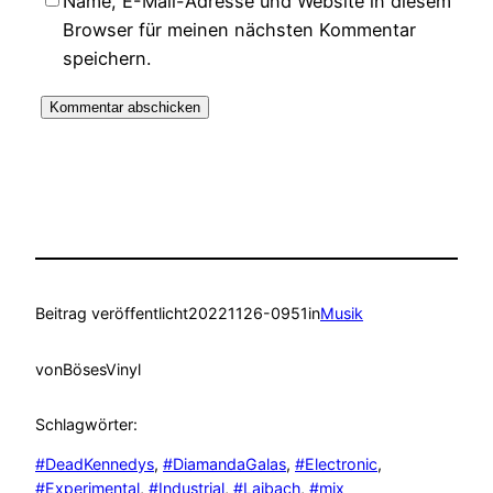
Name, E-Mail-Adresse und Website in diesem
Browser für meinen nächsten Kommentar
speichern.
Beitrag veröffentlicht
20221126-0951
in
Musik
von
BösesVinyl
Schlagwörter:
#DeadKennedys
, 
#DiamandaGalas
, 
#Electronic
, 
#Experimental
, 
#Industrial
, 
#Laibach
, 
#mix