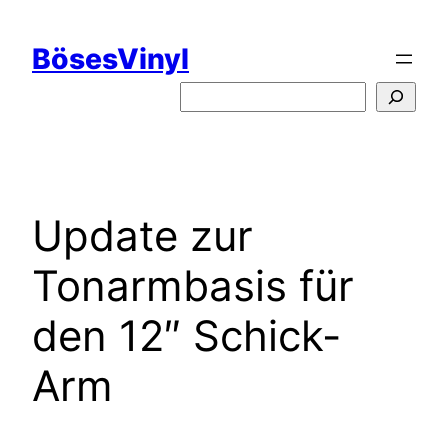
Zum
Inhalt
BösesVinyl
springen
S
u
c
h
e
Update zur
n
Tonarmbasis für
den 12″ Schick-
Arm