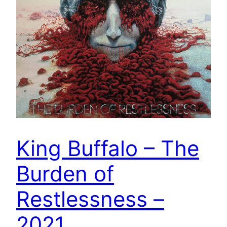
King Buffalo – The
Burden of
Restlessness –
2021