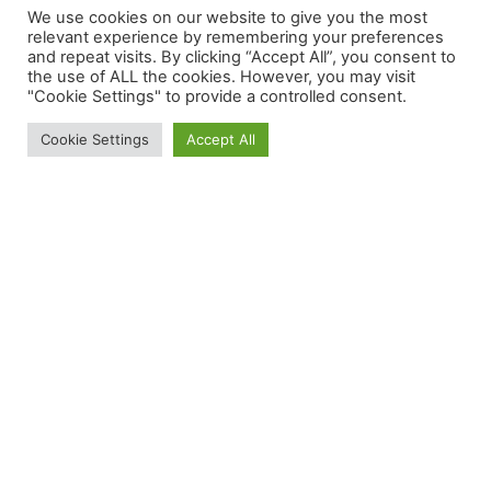
Yuri Gagarin – Yuri
We use cookies on our website to give you the most
Gagarin (2014
relevant experience by remembering your preferences
and repeat visits. By clicking “Accept All”, you consent to
the use of ALL the cookies. However, you may visit
Remix) – 2014
"Cookie Settings" to provide a controlled consent.
Cookie Settings
Accept All
Yuri Gagarin = Heavy Spacerock from
Gothenburg, Sweden … was so auch stimmt
Der Tipp kam von Dirk Raupach und der war gut.
Das Album ist für mich immer noch eine Referenz
was diese Art von Musik angeht. Die Musik
entwickelt sich zu einem Sog dem ich mich nur
schwer entziehen kann. Es dauerte…
20211218-1143