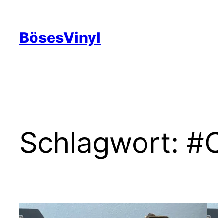
Zum
Inhalt
BösesVinyl
springen
Schlagwort:
#