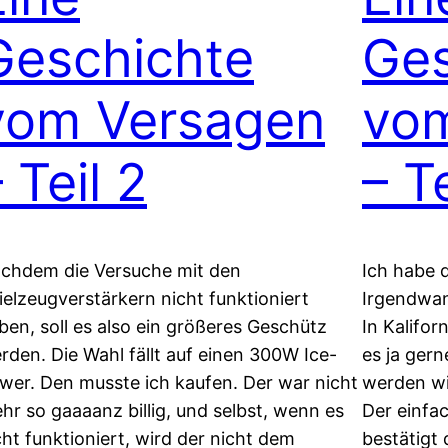
Geschichte
Ges
vom Versagen
vo
 Teil 2
– Te
chdem die Versuche mit den
Ich habe 
ielzeugverstärkern nicht funktioniert
Irgendwan
ben, soll es also ein größeres Geschütz
In Kalifor
rden. Die Wahl fällt auf einen 300W Ice-
es ja gern
wer. Den musste ich kaufen. Der war nicht
werden wi
hr so gaaaanz billig, und selbst, wenn es
Der einfa
cht funktioniert, wird der nicht dem
bestätigt 