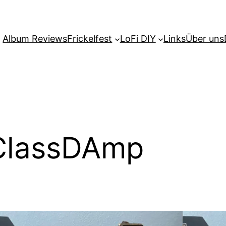
Album Reviews
Frickelfest
LoFi DIY
Links
Über uns
ClassDAmp