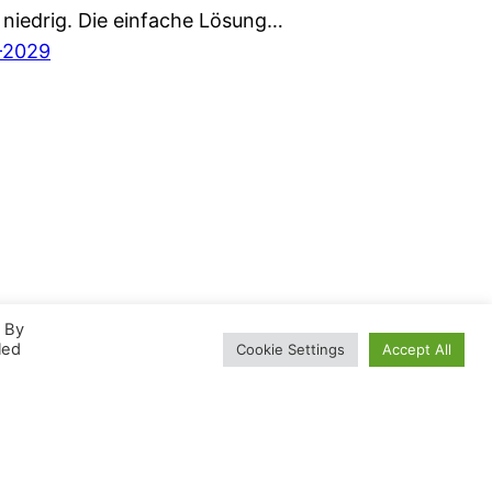
 niedrig. Die einfache Lösung…
-2029
. By
led
Cookie Settings
Accept All
ructing music & noise since 2011