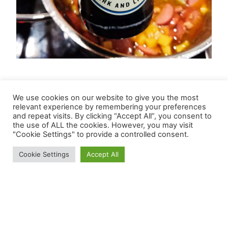
Admin kocht –
We use cookies on our website to give you the most
Linseneintopf
relevant experience by remembering your preferences
and repeat visits. By clicking “Accept All”, you consent to
the use of ALL the cookies. However, you may visit
"Cookie Settings" to provide a controlled consent.
Auf vielfachen Wunsch eines einzelnen
Cookie Settings
Accept All
Frickel-/Kochbruders ist das der Start für eine
neue Kategorie „Admin kocht„. Die Rezepte die
ich hier veröffentliche kommen in der Regel ohne
konkrete Mengenangaben, denn diese sollen in
erster Linie dazu anregen sich selbst mit den