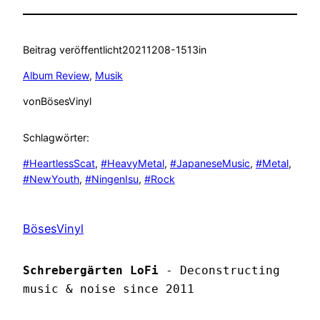
Beitrag veröffentlicht
20211208-1513
in
Album Review
, 
Musik
von
BösesVinyl
Schlagwörter:
#HeartlessScat
, 
#HeavyMetal
, 
#JapaneseMusic
, 
#Metal
, 
#NewYouth
, 
#NingenIsu
, 
#Rock
BösesVinyl
Schrebergärten LoFi
 - Deconstructing 
music & noise since 2011