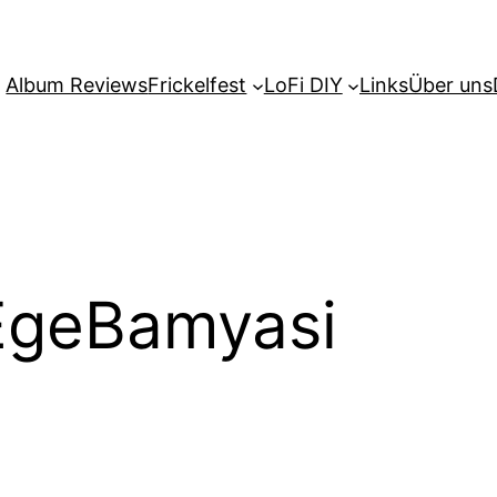
Album Reviews
Frickelfest
LoFi DIY
Links
Über uns
EgeBamyasi