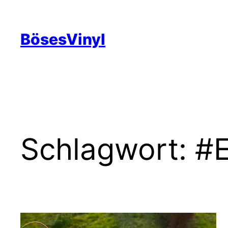
Zum
Inhalt
BösesVinyl
springen
Schlagwort:
#