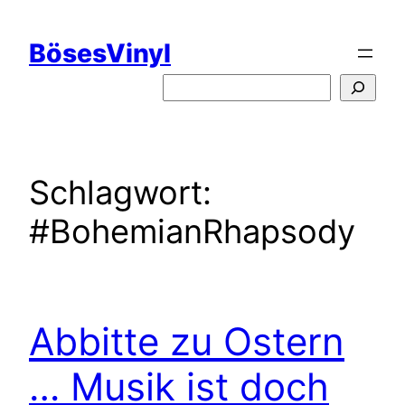
Zum
Inhalt
BösesVinyl
springen
S
u
c
h
e
Schlagwort:
n
#BohemianRhapsody
Abbitte zu Ostern
… Musik ist doch