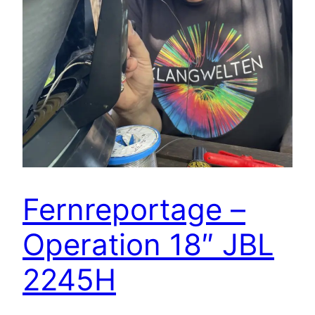
Fernreportage –
Operation 18″ JBL
2245H