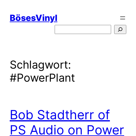
Zum
Inhalt
BösesVinyl
springen
S
u
c
h
e
Schlagwort:
n
#PowerPlant
Bob Stadtherr of
PS Audio on Power