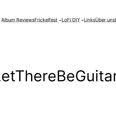
Album Reviews
Frickelfest
LoFi DIY
Links
Über uns
etThereBeGuita