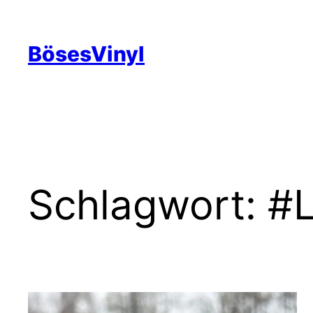
Zum
Inhalt
BösesVinyl
springen
Schlagwort:
#L