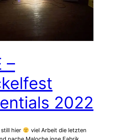
 –
ckelfest
entials 2022
still hier
viel Arbeit die letzten
d nache Maloche inne Fabrik