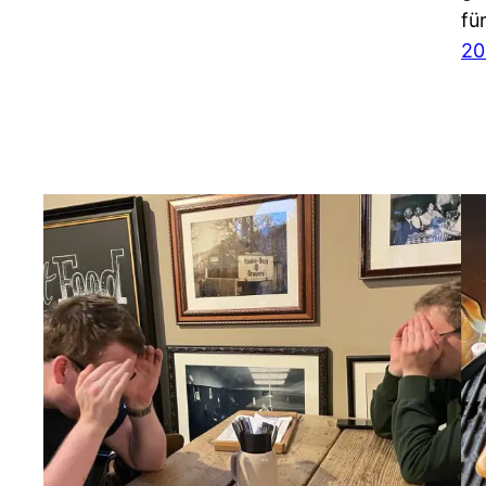
fü
20