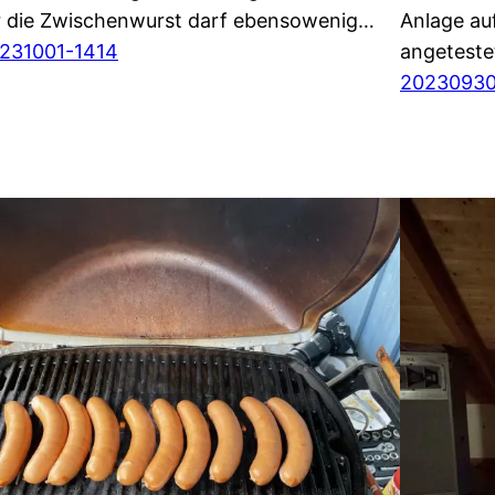
r die Zwischenwurst darf ebensowenig…
Anlage au
231001-1414
angetest
20230930