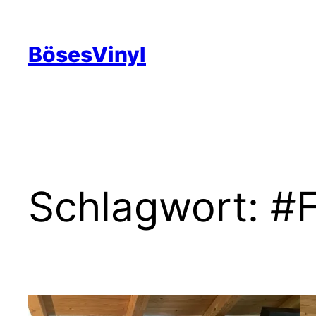
Zum
Inhalt
BösesVinyl
springen
Schlagwort:
#F