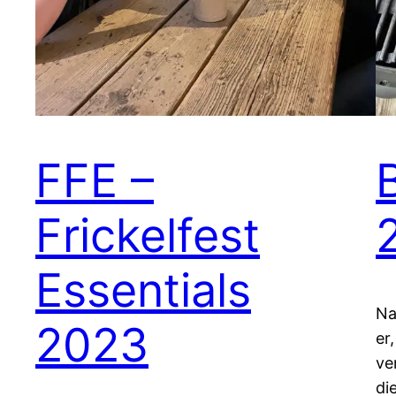
FFE –
Frickelfest
Essentials
Na
2023
er
ve
di