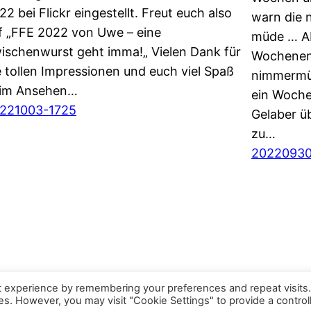
22 bei Flickr eingestellt. Freut euch also
warn die 
f „FFE 2022 von Uwe – eine
müde … A
ischenwurst geht imma!„ Vielen Dank für
Wochenend
e tollen Impressionen und euch viel Spaß
nimmermüd
im Ansehen…
ein Woche
221003-1725
Gelaber ü
zu…
20220930
t experience by remembering your preferences and repeat visits
ies. However, you may visit "Cookie Settings" to provide a control