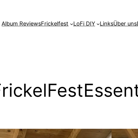
Album Reviews
Frickelfest
LoFi DIY
Links
Über uns
rickelFestEssent