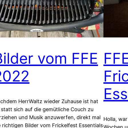
Bilder vom FFE
FFE
2022
Fri
Ess
chdem HerrWaltz wieder Zuhause ist hat
, statt sich auf die gemütliche Couch zu
rziehen und Musik anzuwerfen, direkt mal
Holla, war 
e richtigen Bilder vom Frickelfest Essentials
Wochen un