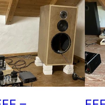
FFE –
FFE