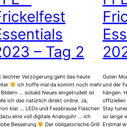
Frickelfest
Fri
Essentials
Ess
2023 – Tag 2
202
t leichter Verzögerung geht das heute
Guten Mor
iter
ich hoffe mal da kommt noch mehr
und der F
 Bildern … sobald Neues eingetrudelt ist
hängen. H
elle ich das natürlich direkt online. Ja,
offiziell
hon klar … LEDs und Fassbrause Flaschen
Stay tune
dazu eine voll digitale Analoguhr … ich
so lange 
lobe Besserung
Der obligatorische Grill
Erstmal wu