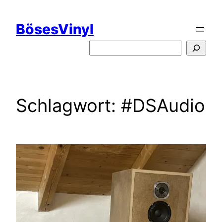
Zum
Inhalt
BösesVinyl
springen
S
u
c
h
e
Schlagwort:
#DSAudio
n